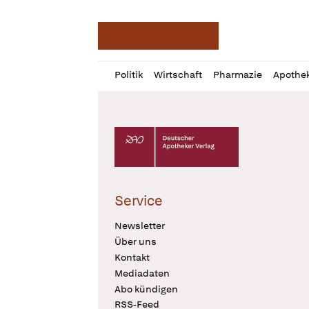
Deutsche Apotheker Ze
Profil
Daz
Politik
Wirtschaft
Pharmazie
Apothe
öffnen
Pur
Abo
öffnen
Deutscher Apotheker Verlag Logo
Service
Newsletter
Über uns
Kontakt
Mediadaten
Abo kündigen
RSS-Feed