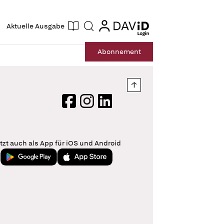
ogin
login
Aktuelle Ausgabe
Suche
Abo
nnement
Nach oben springen
Facebook
Instagram
LinkedIn
tzt auch als App für iOS und Android
Jetzt bei Google Play
Laden im App Store