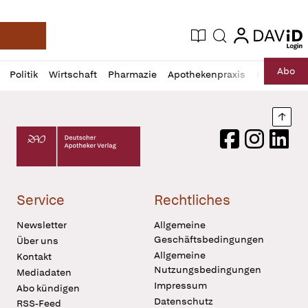
login
login
Aktuelle Ausgabe
Suche
Deutsche Apotheker Zeitung
Profil
Daz
Abo
Politik
Wirtschaft
Pharmazie
Apothekenpraxis
Recht
Sp
öffnen
Pur
Abo
öffnen
Nach
Deutscher Apotheker Verlag Logo
Facebook
Instagram
LinkedI
Service
Rechtliches
Newsletter
Allgemeine
Geschäftsbedingungen
Über uns
Allgemeine
Kontakt
Nutzungsbedingungen
Mediadaten
Impressum
Abo kündigen
Datenschutz
RSS-Feed