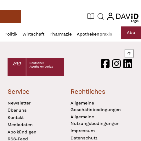
login
login
Aktuelle Ausgabe
Suche
Deutsche Apotheker Zeitung
Profil
Daz
Abo
Politik
Wirtschaft
Pharmazie
Apothekenpraxis
Recht
Sp
öffnen
Pur
Abo
öffnen
Nach
Deutscher Apotheker Verlag Logo
Facebook
Instagram
LinkedI
Service
Rechtliches
Newsletter
Allgemeine
Geschäftsbedingungen
Über uns
Allgemeine
Kontakt
Nutzungsbedingungen
Mediadaten
Impressum
Abo kündigen
Datenschutz
RSS-Feed