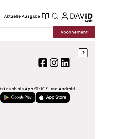
ogin
login
Aktuelle Ausgabe
Suche
Abo
nnement
Nach oben springen
Facebook
Instagram
LinkedIn
tzt auch als App für iOS und Android
Jetzt bei Google Play
Laden im App Store