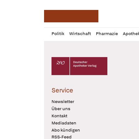
Deutsche Apotheker Ze
Profil
Daz
Politik
Wirtschaft
Pharmazie
Apothe
öffnen
Pur
Abo
öffnen
Deutscher Apotheker Verlag Logo
Service
Newsletter
Über uns
Kontakt
Mediadaten
Abo kündigen
RSS-Feed