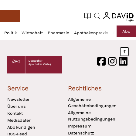
login
login
Aktuelle Ausgabe
Suche
Deutsche Apotheker Zeitung
Profil
Daz
Abo
Politik
Wirtschaft
Pharmazie
Apothekenpraxis
Recht
Sp
öffnen
Pur
Abo
öffnen
Nach
Deutscher Apotheker Verlag Logo
Facebook
Instagram
LinkedI
Service
Rechtliches
Newsletter
Allgemeine
Geschäftsbedingungen
Über uns
Allgemeine
Kontakt
Nutzungsbedingungen
Mediadaten
Impressum
Abo kündigen
Datenschutz
RSS-Feed