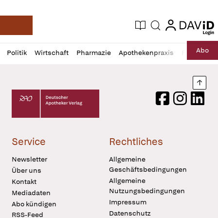
login
login
Aktuelle Ausgabe
Suche
Deutsche Apotheker Zeitung
Profil
Daz
Abo
Politik
Wirtschaft
Pharmazie
Apothekenpraxis
Recht
Sp
öffnen
Pur
Abo
öffnen
Nach
Deutscher Apotheker Verlag Logo
Facebook
Instagram
LinkedI
Service
Rechtliches
Newsletter
Allgemeine
Geschäftsbedingungen
Über uns
Allgemeine
Kontakt
Nutzungsbedingungen
Mediadaten
Impressum
Abo kündigen
Datenschutz
RSS-Feed