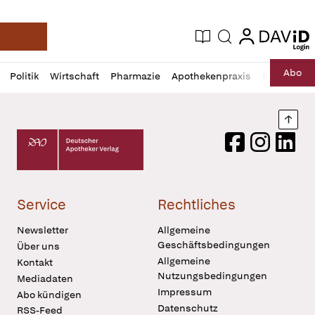
login
login
Aktuelle Ausgabe
Suche
Deutsche Apotheker Zeitung
Profil
Daz
Abo
Politik
Wirtschaft
Pharmazie
Apothekenpraxis
Recht
Sp
öffnen
Pur
Abo
öffnen
Nach
Deutscher Apotheker Verlag Logo
Facebook
Instagram
LinkedI
Service
Rechtliches
Newsletter
Allgemeine
Geschäftsbedingungen
Über uns
Allgemeine
Kontakt
Nutzungsbedingungen
Mediadaten
Impressum
Abo kündigen
Datenschutz
RSS-Feed