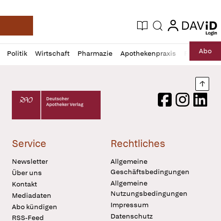
login
login
Aktuelle Ausgabe
Suche
Deutsche Apotheker Zeitung
Profil
Daz
Abo
Politik
Wirtschaft
Pharmazie
Apothekenpraxis
Recht
Sp
öffnen
Pur
Abo
öffnen
Nach
Deutscher Apotheker Verlag Logo
Facebook
Instagram
LinkedI
Service
Rechtliches
Newsletter
Allgemeine
Geschäftsbedingungen
Über uns
Allgemeine
Kontakt
Nutzungsbedingungen
Mediadaten
Impressum
Abo kündigen
Datenschutz
RSS-Feed