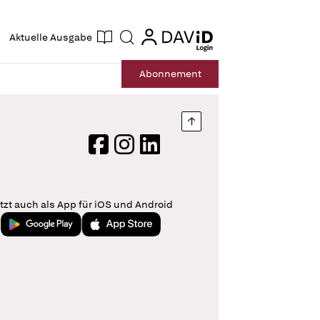
ogin
login
Aktuelle Ausgabe
Suche
Abo
nnement
Nach oben springen
Facebook
Instagram
LinkedIn
tzt auch als App für iOS und Android
Jetzt bei Google Play
Laden im App Store