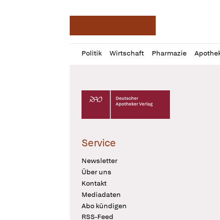
Deutsche Apotheker Ze
Profil
Daz
Politik
Wirtschaft
Pharmazie
Apothe
öffnen
Pur
Abo
öffnen
Deutscher Apotheker Verlag Logo
Service
Newsletter
Über uns
Kontakt
Mediadaten
Abo kündigen
RSS-Feed