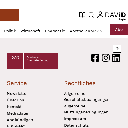
login
login
Aktuelle Ausgabe
Suche
Deutsche Apotheker Zeitung
Profil
Daz
Abo
Politik
Wirtschaft
Pharmazie
Apothekenpraxis
Recht
Sp
öffnen
Pur
Abo
öffnen
Nach
Deutscher Apotheker Verlag Logo
Facebook
Instagram
LinkedI
Service
Rechtliches
Newsletter
Allgemeine
Geschäftsbedingungen
Über uns
Allgemeine
Kontakt
Nutzungsbedingungen
Mediadaten
Impressum
Abo kündigen
Datenschutz
RSS-Feed