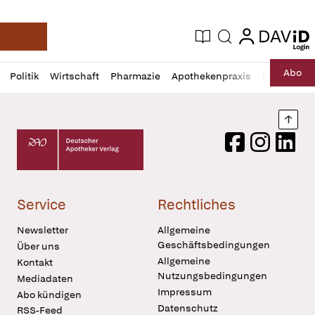
login
login
Aktuelle Ausgabe
Suche
Deutsche Apotheker Zeitung
Profil
Daz
Abo
Politik
Wirtschaft
Pharmazie
Apothekenpraxis
Recht
Sp
öffnen
Pur
Abo
öffnen
Nach
Deutscher Apotheker Verlag Logo
Facebook
Instagram
LinkedI
Service
Rechtliches
Newsletter
Allgemeine
Geschäftsbedingungen
Über uns
Allgemeine
Kontakt
Nutzungsbedingungen
Mediadaten
Impressum
Abo kündigen
Datenschutz
RSS-Feed