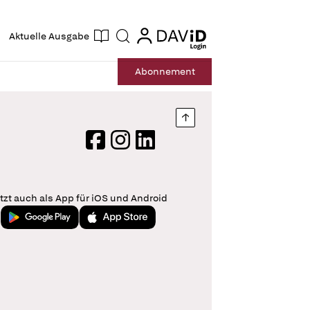
ogin
login
Aktuelle Ausgabe
Suche
Abo
nnement
Nach oben springen
Facebook
Instagram
LinkedIn
tzt auch als App für iOS und Android
Jetzt bei Google Play
Laden im App Store