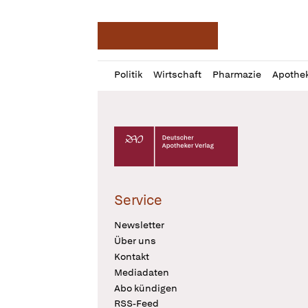
Deutsche Apotheker Ze
Profil
Daz
Politik
Wirtschaft
Pharmazie
Apothe
öffnen
Pur
Abo
öffnen
Deutscher Apotheker Verlag Logo
Service
Newsletter
Über uns
Kontakt
Mediadaten
Abo kündigen
RSS-Feed