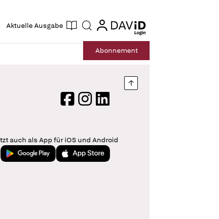
ogin
login
Aktuelle Ausgabe
Suche
Abo
nnement
Nach oben springen
Facebook
Instagram
LinkedIn
tzt auch als App für iOS und Android
Jetzt bei Google Play
Laden im App Store