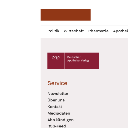
Deutsche Apotheker Ze
Profil
Daz
Politik
Wirtschaft
Pharmazie
Apothe
öffnen
Pur
Abo
öffnen
Deutscher Apotheker Verlag Logo
Service
Newsletter
Über uns
Kontakt
Mediadaten
Abo kündigen
RSS-Feed