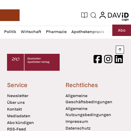
login
login
Aktuelle Ausgabe
Suche
Deutsche Apotheker Zeitung
Profil
Daz
Abo
Politik
Wirtschaft
Pharmazie
Apothekenpraxis
Recht
Sp
öffnen
Pur
Abo
öffnen
Nach
Deutscher Apotheker Verlag Logo
Facebook
Instagram
LinkedI
Service
Rechtliches
Newsletter
Allgemeine
Geschäftsbedingungen
Über uns
Allgemeine
Kontakt
Nutzungsbedingungen
Mediadaten
Impressum
Abo kündigen
Datenschutz
RSS-Feed