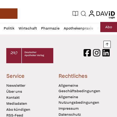
login
login
Aktuelle Ausgabe
Suche
Deutsche Apotheker Zeitung
Profil
Daz
Abo
Politik
Wirtschaft
Pharmazie
Apothekenpraxis
Recht
Sp
öffnen
Pur
Abo
öffnen
Nach
Deutscher Apotheker Verlag Logo
Facebook
Instagram
LinkedI
Service
Rechtliches
Newsletter
Allgemeine
Geschäftsbedingungen
Über uns
Allgemeine
Kontakt
Nutzungsbedingungen
Mediadaten
Impressum
Abo kündigen
Datenschutz
RSS-Feed