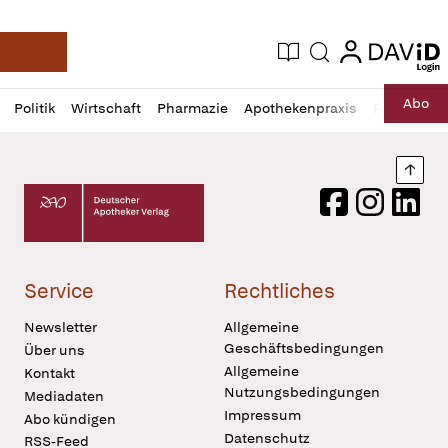
login
login
Aktuelle Ausgabe
Suche
Deutsche Apotheker Zeitung
Profil
Daz
Abo
Politik
Wirtschaft
Pharmazie
Apothekenpraxis
Recht
Sp
öffnen
Pur
Abo
öffnen
Nach
Deutscher Apotheker Verlag Logo
Facebook
Instagram
LinkedI
Service
Rechtliches
Newsletter
Allgemeine
Geschäftsbedingungen
Über uns
Allgemeine
Kontakt
Nutzungsbedingungen
Mediadaten
Impressum
Abo kündigen
Datenschutz
RSS-Feed