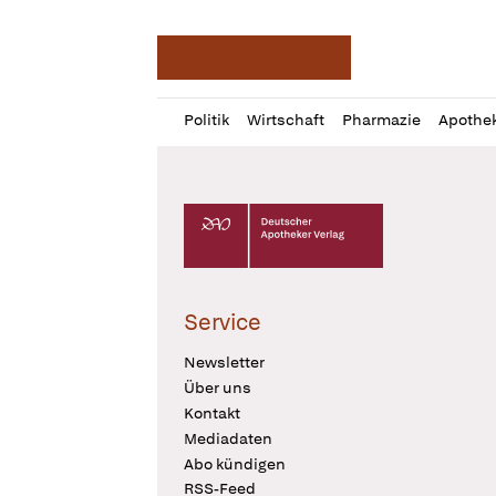
Deutsche Apotheker Ze
Profil
Daz
Politik
Wirtschaft
Pharmazie
Apothe
öffnen
Pur
Abo
öffnen
Deutscher Apotheker Verlag Logo
Service
Newsletter
Über uns
Kontakt
Mediadaten
Abo kündigen
RSS-Feed