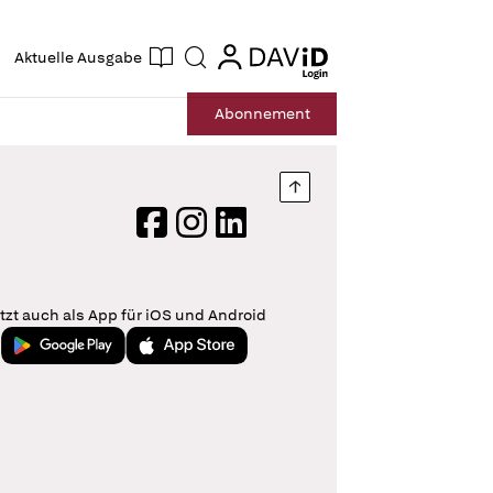
ogin
login
Aktuelle Ausgabe
Suche
Abo
nnement
Nach oben springen
Facebook
Instagram
LinkedIn
tzt auch als App für iOS und Android
Jetzt bei Google Play
Laden im App Store