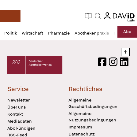
login
login
Aktuelle Ausgabe
Suche
Deutsche Apotheker Zeitung
Profil
Daz
Abo
Politik
Wirtschaft
Pharmazie
Apothekenpraxis
Recht
Sp
öffnen
Pur
Abo
öffnen
Nach
Deutscher Apotheker Verlag Logo
Facebook
Instagram
LinkedI
Service
Rechtliches
Newsletter
Allgemeine
Geschäftsbedingungen
Über uns
Allgemeine
Kontakt
Nutzungsbedingungen
Mediadaten
Impressum
Abo kündigen
Datenschutz
RSS-Feed