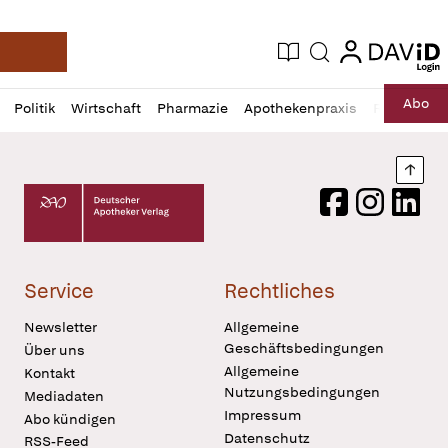
login
login
Aktuelle Ausgabe
Suche
Deutsche Apotheker Zeitung
Profil
Daz
Abo
Politik
Wirtschaft
Pharmazie
Apothekenpraxis
Recht
Sp
öffnen
Pur
Abo
öffnen
Nach
Deutscher Apotheker Verlag Logo
Facebook
Instagram
LinkedI
Service
Rechtliches
Newsletter
Allgemeine
Geschäftsbedingungen
Über uns
Allgemeine
Kontakt
Nutzungsbedingungen
Mediadaten
Impressum
Abo kündigen
Datenschutz
RSS-Feed