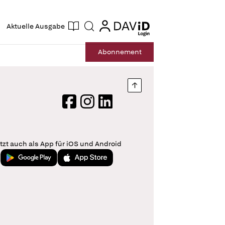
ogin
login
Aktuelle Ausgabe
Suche
Abo
nnement
Nach oben springen
Facebook
Instagram
LinkedIn
tzt auch als App für iOS und Android
Jetzt bei Google Play
Laden im App Store