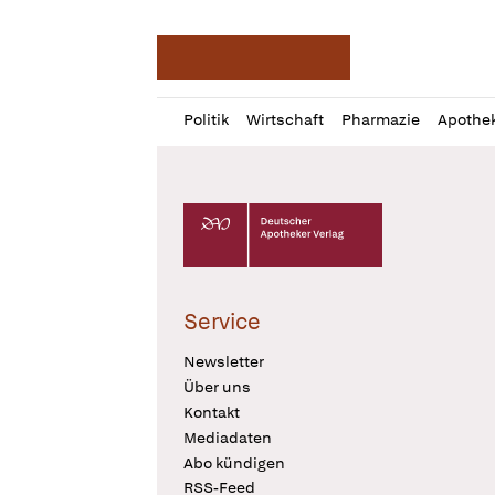
Deutsche Apotheker Ze
Profil
Daz
Politik
Wirtschaft
Pharmazie
Apothe
öffnen
Pur
Abo
öffnen
Deutscher Apotheker Verlag Logo
Service
Newsletter
Über uns
Kontakt
Mediadaten
Abo kündigen
RSS-Feed