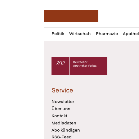
Deutsche Apotheker Ze
Profil
Daz
Politik
Wirtschaft
Pharmazie
Apothe
öffnen
Pur
Abo
öffnen
Deutscher Apotheker Verlag Logo
Service
Newsletter
Über uns
Kontakt
Mediadaten
Abo kündigen
RSS-Feed