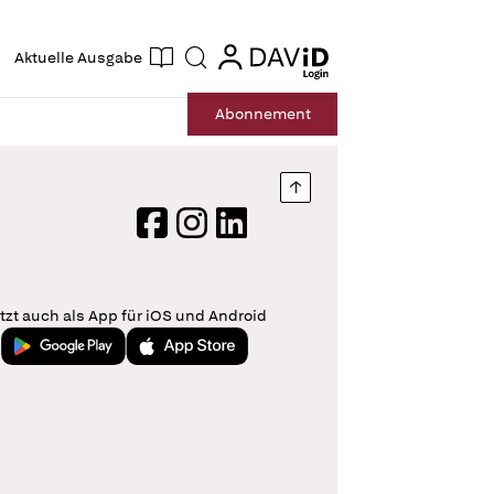
ogin
login
Aktuelle Ausgabe
Suche
Abo
nnement
Nach oben springen
Facebook
Instagram
LinkedIn
tzt auch als App für iOS und Android
Jetzt bei Google Play
Laden im App Store