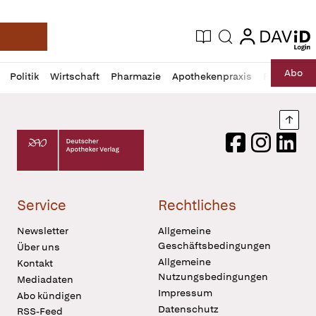
login
login
Aktuelle Ausgabe
Suche
Deutsche Apotheker Zeitung
Profil
Daz
Abo
Politik
Wirtschaft
Pharmazie
Apothekenpraxis
Recht
Sp
öffnen
Pur
Abo
öffnen
Nach
Deutscher Apotheker Verlag Logo
Facebook
Instagram
LinkedI
Service
Rechtliches
Newsletter
Allgemeine
Geschäftsbedingungen
Über uns
Allgemeine
Kontakt
Nutzungsbedingungen
Mediadaten
Impressum
Abo kündigen
Datenschutz
RSS-Feed