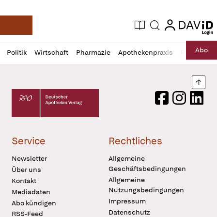
login
login
Aktuelle Ausgabe
Suche
Deutsche Apotheker Zeitung
Profil
Daz
Abo
Politik
Wirtschaft
Pharmazie
Apothekenpraxis
Recht
Sp
öffnen
Pur
Abo
öffnen
Nach
Deutscher Apotheker Verlag Logo
Facebook
Instagram
LinkedI
Service
Rechtliches
Newsletter
Allgemeine
Geschäftsbedingungen
Über uns
Allgemeine
Kontakt
Nutzungsbedingungen
Mediadaten
Impressum
Abo kündigen
Datenschutz
RSS-Feed