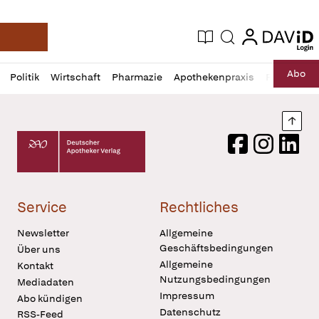
login
login
Aktuelle Ausgabe
Suche
Deutsche Apotheker Zeitung
Profil
Daz
Abo
Politik
Wirtschaft
Pharmazie
Apothekenpraxis
Recht
Sp
öffnen
Pur
Abo
öffnen
Nach
Deutscher Apotheker Verlag Logo
Facebook
Instagram
LinkedI
Service
Rechtliches
Newsletter
Allgemeine
Geschäftsbedingungen
Über uns
Allgemeine
Kontakt
Nutzungsbedingungen
Mediadaten
Impressum
Abo kündigen
Datenschutz
RSS-Feed