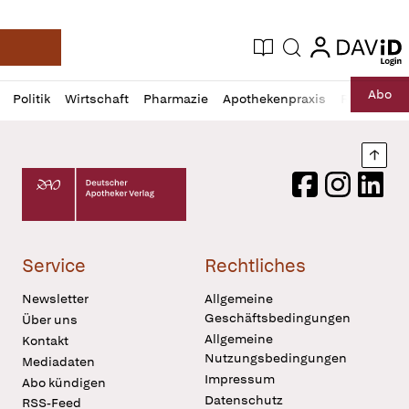
login
login
Aktuelle Ausgabe
Suche
Deutsche Apotheker Zeitung
Profil
Daz
Abo
Politik
Wirtschaft
Pharmazie
Apothekenpraxis
Recht
Sp
öffnen
Pur
Abo
öffnen
Nach
Deutscher Apotheker Verlag Logo
Facebook
Instagram
LinkedI
Service
Rechtliches
Newsletter
Allgemeine
Geschäftsbedingungen
Über uns
Allgemeine
Kontakt
Nutzungsbedingungen
Mediadaten
Impressum
Abo kündigen
Datenschutz
RSS-Feed