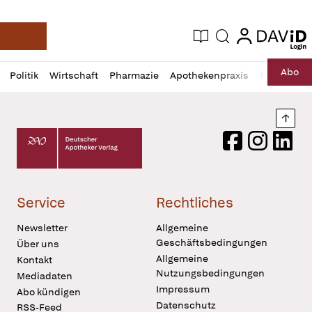
login
login
Aktuelle Ausgabe
Suche
Deutsche Apotheker Zeitung
Profil
Daz
Abo
Politik
Wirtschaft
Pharmazie
Apothekenpraxis
Recht
Sp
öffnen
Pur
Abo
öffnen
Nach
Deutscher Apotheker Verlag Logo
Facebook
Instagram
LinkedI
Service
Rechtliches
Newsletter
Allgemeine
Geschäftsbedingungen
Über uns
Allgemeine
Kontakt
Nutzungsbedingungen
Mediadaten
Impressum
Abo kündigen
Datenschutz
RSS-Feed