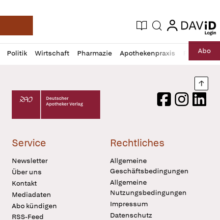
login
login
Aktuelle Ausgabe
Suche
Deutsche Apotheker Zeitung
Profil
Daz
Abo
Politik
Wirtschaft
Pharmazie
Apothekenpraxis
Recht
Sp
öffnen
Pur
Abo
öffnen
Nach
Deutscher Apotheker Verlag Logo
Facebook
Instagram
LinkedI
Service
Rechtliches
Newsletter
Allgemeine
Geschäftsbedingungen
Über uns
Allgemeine
Kontakt
Nutzungsbedingungen
Mediadaten
Impressum
Abo kündigen
Datenschutz
RSS-Feed