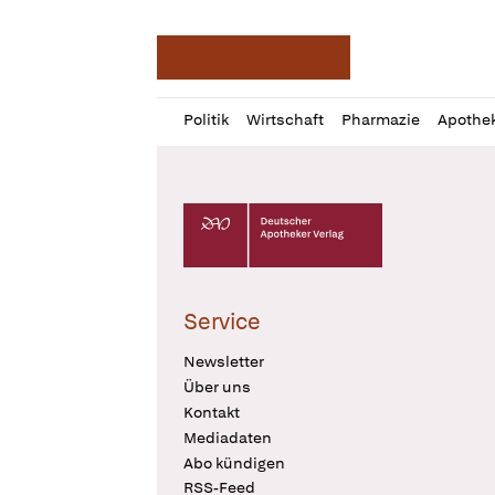
Deutsche Apotheker Ze
Profil
Daz
Politik
Wirtschaft
Pharmazie
Apothe
öffnen
Pur
Abo
öffnen
Deutscher Apotheker Verlag Logo
Service
Newsletter
Über uns
Kontakt
Mediadaten
Abo kündigen
RSS-Feed