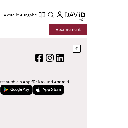
ogin
login
Aktuelle Ausgabe
Suche
Abo
nnement
Nach oben springen
Facebook
Instagram
LinkedIn
tzt auch als App für iOS und Android
Jetzt bei Google Play
Laden im App Store