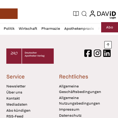
login
login
Aktuelle Ausgabe
Suche
Deutsche Apotheker Zeitung
Profil
Daz
Abo
Politik
Wirtschaft
Pharmazie
Apothekenpraxis
Recht
Sp
öffnen
Pur
Abo
öffnen
Nach
Deutscher Apotheker Verlag Logo
Facebook
Instagram
LinkedI
Service
Rechtliches
Newsletter
Allgemeine
Geschäftsbedingungen
Über uns
Allgemeine
Kontakt
Nutzungsbedingungen
Mediadaten
Impressum
Abo kündigen
Datenschutz
RSS-Feed