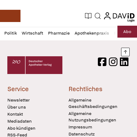
login
login
Aktuelle Ausgabe
Suche
Deutsche Apotheker Zeitung
Profil
Daz
Abo
Politik
Wirtschaft
Pharmazie
Apothekenpraxis
Recht
Sp
öffnen
Pur
Abo
öffnen
Nach
Deutscher Apotheker Verlag Logo
Facebook
Instagram
LinkedI
Service
Rechtliches
Newsletter
Allgemeine
Geschäftsbedingungen
Über uns
Allgemeine
Kontakt
Nutzungsbedingungen
Mediadaten
Impressum
Abo kündigen
Datenschutz
RSS-Feed