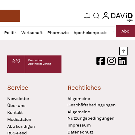
login
login
Aktuelle Ausgabe
Suche
Deutsche Apotheker Zeitung
Profil
Daz
Abo
Politik
Wirtschaft
Pharmazie
Apothekenpraxis
Recht
Sp
öffnen
Pur
Abo
öffnen
Nach
Deutscher Apotheker Verlag Logo
Facebook
Instagram
LinkedI
Service
Rechtliches
Newsletter
Allgemeine
Geschäftsbedingungen
Über uns
Allgemeine
Kontakt
Nutzungsbedingungen
Mediadaten
Impressum
Abo kündigen
Datenschutz
RSS-Feed