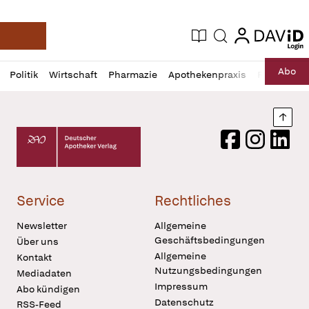
login
login
Aktuelle Ausgabe
Suche
Deutsche Apotheker Zeitung
Profil
Daz
Abo
Politik
Wirtschaft
Pharmazie
Apothekenpraxis
Recht
Sp
öffnen
Pur
Abo
öffnen
Nach
Deutscher Apotheker Verlag Logo
Facebook
Instagram
LinkedI
Service
Rechtliches
Newsletter
Allgemeine
Geschäftsbedingungen
Über uns
Allgemeine
Kontakt
Nutzungsbedingungen
Mediadaten
Impressum
Abo kündigen
Datenschutz
RSS-Feed