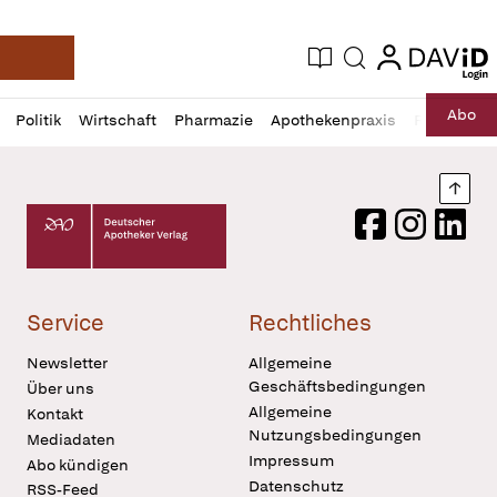
login
login
Aktuelle Ausgabe
Suche
Deutsche Apotheker Zeitung
Profil
Daz
Abo
Politik
Wirtschaft
Pharmazie
Apothekenpraxis
Recht
Sp
öffnen
Pur
Abo
öffnen
Nach
Deutscher Apotheker Verlag Logo
Facebook
Instagram
LinkedI
Service
Rechtliches
Newsletter
Allgemeine
Geschäftsbedingungen
Über uns
Allgemeine
Kontakt
Nutzungsbedingungen
Mediadaten
Impressum
Abo kündigen
Datenschutz
RSS-Feed