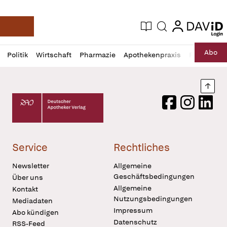
login
login
Aktuelle Ausgabe
Suche
Deutsche Apotheker Zeitung
Profil
Daz
Abo
Politik
Wirtschaft
Pharmazie
Apothekenpraxis
Recht
Sp
öffnen
Pur
Abo
öffnen
Nach
Deutscher Apotheker Verlag Logo
Facebook
Instagram
LinkedI
Service
Rechtliches
Newsletter
Allgemeine
Geschäftsbedingungen
Über uns
Allgemeine
Kontakt
Nutzungsbedingungen
Mediadaten
Impressum
Abo kündigen
Datenschutz
RSS-Feed