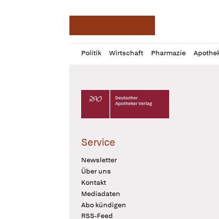
Deutsche Apotheker Ze
Profil
Daz
Politik
Wirtschaft
Pharmazie
Apothe
öffnen
Pur
Abo
öffnen
Deutscher Apotheker Verlag Logo
Service
Newsletter
Über uns
Kontakt
Mediadaten
Abo kündigen
RSS-Feed