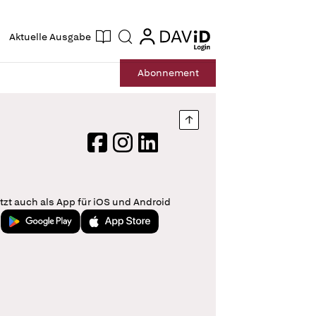
ogin
login
Aktuelle Ausgabe
Suche
Abo
nnement
Nach oben springen
Facebook
Instagram
LinkedIn
tzt auch als App für iOS und Android
Jetzt bei Google Play
Laden im App Store