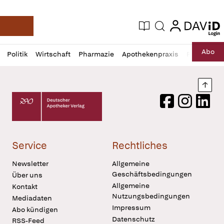
login
login
Aktuelle Ausgabe
Suche
Deutsche Apotheker Zeitung
Profil
Daz
Abo
Politik
Wirtschaft
Pharmazie
Apothekenpraxis
Recht
Sp
öffnen
Pur
Abo
öffnen
Nach
Deutscher Apotheker Verlag Logo
Facebook
Instagram
LinkedI
Service
Rechtliches
Newsletter
Allgemeine
Geschäftsbedingungen
Über uns
Allgemeine
Kontakt
Nutzungsbedingungen
Mediadaten
Impressum
Abo kündigen
Datenschutz
RSS-Feed