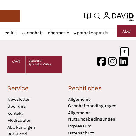
login
login
Aktuelle Ausgabe
Suche
Deutsche Apotheker Zeitung
Profil
Daz
Abo
Politik
Wirtschaft
Pharmazie
Apothekenpraxis
Recht
Sp
öffnen
Pur
Abo
öffnen
Nach
Deutscher Apotheker Verlag Logo
Facebook
Instagram
LinkedI
Service
Rechtliches
Newsletter
Allgemeine
Geschäftsbedingungen
Über uns
Allgemeine
Kontakt
Nutzungsbedingungen
Mediadaten
Impressum
Abo kündigen
Datenschutz
RSS-Feed