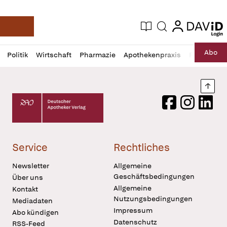
login
login
Aktuelle Ausgabe
Suche
Deutsche Apotheker Zeitung
Profil
Daz
Abo
Politik
Wirtschaft
Pharmazie
Apothekenpraxis
Recht
Sp
öffnen
Pur
Abo
öffnen
Nach
Deutscher Apotheker Verlag Logo
Facebook
Instagram
LinkedI
Service
Rechtliches
Newsletter
Allgemeine
Geschäftsbedingungen
Über uns
Allgemeine
Kontakt
Nutzungsbedingungen
Mediadaten
Impressum
Abo kündigen
Datenschutz
RSS-Feed