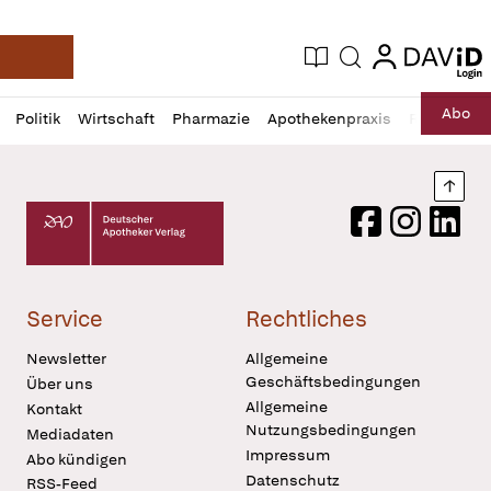
login
login
Aktuelle Ausgabe
Suche
Deutsche Apotheker Zeitung
Profil
Daz
Abo
Politik
Wirtschaft
Pharmazie
Apothekenpraxis
Recht
Sp
öffnen
Pur
Abo
öffnen
Nach
Deutscher Apotheker Verlag Logo
Facebook
Instagram
LinkedI
Service
Rechtliches
Newsletter
Allgemeine
Geschäftsbedingungen
Über uns
Allgemeine
Kontakt
Nutzungsbedingungen
Mediadaten
Impressum
Abo kündigen
Datenschutz
RSS-Feed