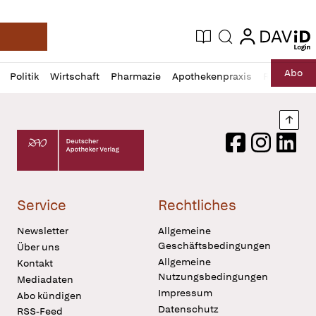
login
login
Aktuelle Ausgabe
Suche
Deutsche Apotheker Zeitung
Profil
Daz
Abo
Politik
Wirtschaft
Pharmazie
Apothekenpraxis
Recht
Sp
öffnen
Pur
Abo
öffnen
Nach
Deutscher Apotheker Verlag Logo
Facebook
Instagram
LinkedI
Service
Rechtliches
Newsletter
Allgemeine
Geschäftsbedingungen
Über uns
Allgemeine
Kontakt
Nutzungsbedingungen
Mediadaten
Impressum
Abo kündigen
Datenschutz
RSS-Feed