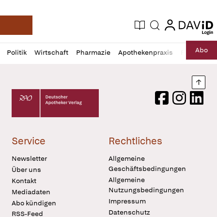
login
login
Aktuelle Ausgabe
Suche
Deutsche Apotheker Zeitung
Profil
Daz
Abo
Politik
Wirtschaft
Pharmazie
Apothekenpraxis
Recht
Sp
öffnen
Pur
Abo
öffnen
Nach
Deutscher Apotheker Verlag Logo
Facebook
Instagram
LinkedI
Service
Rechtliches
Newsletter
Allgemeine
Geschäftsbedingungen
Über uns
Allgemeine
Kontakt
Nutzungsbedingungen
Mediadaten
Impressum
Abo kündigen
Datenschutz
RSS-Feed