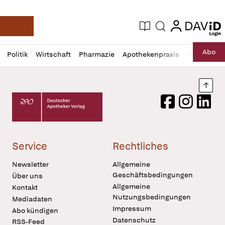
login
login
Aktuelle Ausgabe
Suche
Deutsche Apotheker Zeitung
Profil
Daz
Abo
Politik
Wirtschaft
Pharmazie
Apothekenpraxis
Recht
Sp
öffnen
Pur
Abo
öffnen
Nach
Deutscher Apotheker Verlag Logo
Facebook
Instagram
LinkedI
Service
Rechtliches
Newsletter
Allgemeine
Geschäftsbedingungen
Über uns
Allgemeine
Kontakt
Nutzungsbedingungen
Mediadaten
Impressum
Abo kündigen
Datenschutz
RSS-Feed