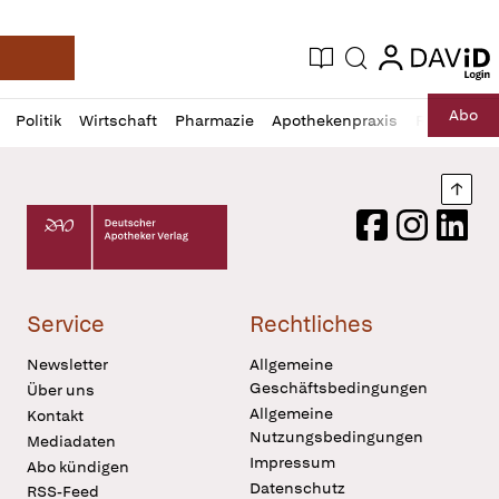
login
login
Aktuelle Ausgabe
Suche
Deutsche Apotheker Zeitung
Profil
Daz
Abo
Politik
Wirtschaft
Pharmazie
Apothekenpraxis
Recht
Sp
öffnen
Pur
Abo
öffnen
Nach
Deutscher Apotheker Verlag Logo
Facebook
Instagram
LinkedI
Service
Rechtliches
Newsletter
Allgemeine
Geschäftsbedingungen
Über uns
Allgemeine
Kontakt
Nutzungsbedingungen
Mediadaten
Impressum
Abo kündigen
Datenschutz
RSS-Feed