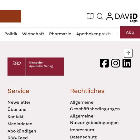
login
login
Aktuelle Ausgabe
Suche
Deutsche Apotheker Zeitung
Profil
Daz
Abo
Politik
Wirtschaft
Pharmazie
Apothekenpraxis
Recht
Sp
öffnen
Pur
Abo
öffnen
Nach
Deutscher Apotheker Verlag Logo
Facebook
Instagram
LinkedI
Service
Rechtliches
Newsletter
Allgemeine
Geschäftsbedingungen
Über uns
Allgemeine
Kontakt
Nutzungsbedingungen
Mediadaten
Impressum
Abo kündigen
Datenschutz
RSS-Feed