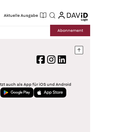
ogin
login
Aktuelle Ausgabe
Suche
Abo
nnement
Nach oben springen
Facebook
Instagram
LinkedIn
tzt auch als App für iOS und Android
Jetzt bei Google Play
Laden im App Store