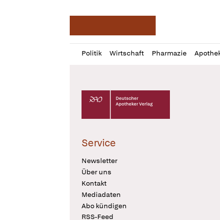
Deutsche Apotheker Ze
Profil
Daz
Politik
Wirtschaft
Pharmazie
Apothe
öffnen
Pur
Abo
öffnen
Deutscher Apotheker Verlag Logo
Service
Newsletter
Über uns
Kontakt
Mediadaten
Abo kündigen
RSS-Feed