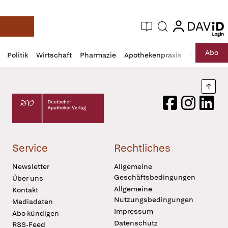
login
login
Aktuelle Ausgabe
Suche
Deutsche Apotheker Zeitung
Profil
Daz
Abo
Politik
Wirtschaft
Pharmazie
Apothekenpraxis
Recht
Sp
öffnen
Pur
Abo
öffnen
Nach
Deutscher Apotheker Verlag Logo
Facebook
Instagram
LinkedI
Service
Rechtliches
Newsletter
Allgemeine
Geschäftsbedingungen
Über uns
Allgemeine
Kontakt
Nutzungsbedingungen
Mediadaten
Impressum
Abo kündigen
Datenschutz
RSS-Feed