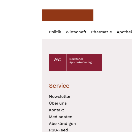
Deutsche Apotheker Ze
Profil
Daz
Politik
Wirtschaft
Pharmazie
Apothe
öffnen
Pur
Abo
öffnen
Deutscher Apotheker Verlag Logo
Service
Newsletter
Über uns
Kontakt
Mediadaten
Abo kündigen
RSS-Feed