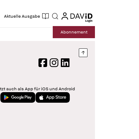
ogin
login
Aktuelle Ausgabe
Suche
Abo
nnement
Nach oben springen
Facebook
Instagram
LinkedIn
tzt auch als App für iOS und Android
Jetzt bei Google Play
Laden im App Store