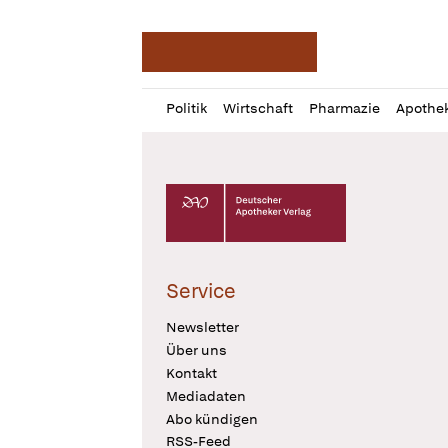
Deutsche Apotheker Ze
Profil
Daz
Politik
Wirtschaft
Pharmazie
Apothe
öffnen
Pur
Abo
öffnen
Deutscher Apotheker Verlag Logo
Service
Newsletter
Über uns
Kontakt
Mediadaten
Abo kündigen
RSS-Feed