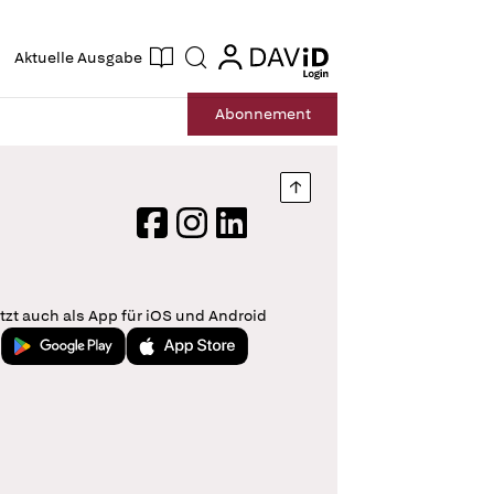
ogin
login
Aktuelle Ausgabe
Suche
Abo
nnement
Nach oben springen
Facebook
Instagram
LinkedIn
tzt auch als App für iOS und Android
Jetzt bei Google Play
Laden im App Store