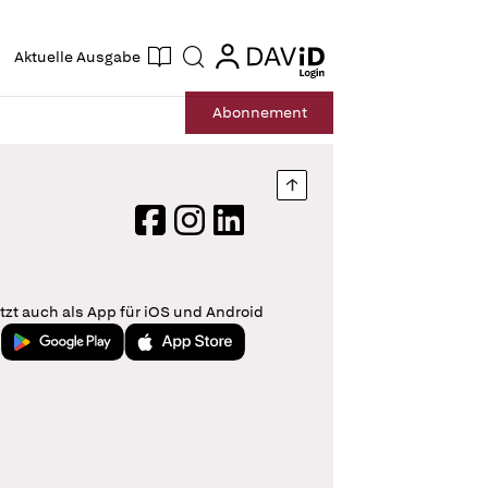
ogin
login
Aktuelle Ausgabe
Suche
Abo
nnement
Nach oben springen
Facebook
Instagram
LinkedIn
tzt auch als App für iOS und Android
Jetzt bei Google Play
Laden im App Store