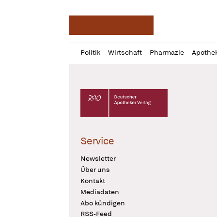
Deutsche Apotheker Ze
Profil
Daz
Politik
Wirtschaft
Pharmazie
Apothe
öffnen
Pur
Abo
öffnen
Deutscher Apotheker Verlag Logo
Service
Newsletter
Über uns
Kontakt
Mediadaten
Abo kündigen
RSS-Feed