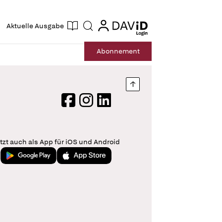
ogin
login
Aktuelle Ausgabe
Suche
Abo
nnement
Nach oben springen
Facebook
Instagram
LinkedIn
tzt auch als App für iOS und Android
Jetzt bei Google Play
Laden im App Store