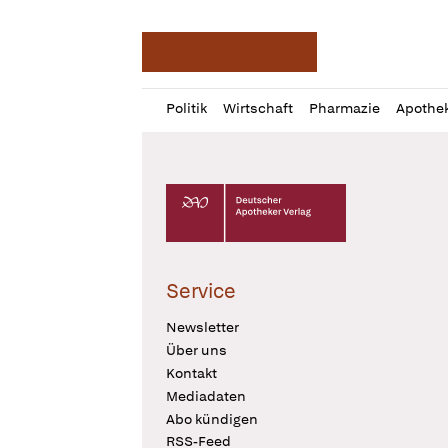
Deutsche Apotheker Ze
Profil
Daz
Politik
Wirtschaft
Pharmazie
Apothe
öffnen
Pur
Abo
öffnen
Deutscher Apotheker Verlag Logo
Service
Newsletter
Über uns
Kontakt
Mediadaten
Abo kündigen
RSS-Feed